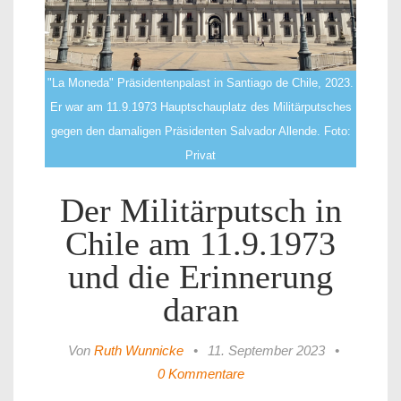
"La Moneda" Präsidentenpalast in Santiago de Chile, 2023.
Er war am 11.9.1973 Hauptschauplatz des Militärputsches
gegen den damaligen Präsidenten Salvador Allende. Foto:
Privat
Der Militärputsch in
Chile am 11.9.1973
und die Erinnerung
daran
Von
Ruth Wunnicke
•
11. September 2023
•
0 Kommentare