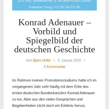
23.6.1952; Bundesarchiv, B 145 Bild-F078072-0004 /
Katherine Young / CC BY-SA 3.0 DE
Konrad Adenauer –
Vorbild und
Spiegelbild der
deutschen Geschichte
Von
Björn Höfer
•
5. Januar 2020
•
1 Kommentar
Im Rahmen meines Promotionsstudiums hatte ich im
vergangenen Jahr sehr häufig mit dem Erbe des
ersten deutschen Bundeskanzlers Konrad Adenauer
zu tun. Aber aus den vielen Gesprächen und
Begebenheiten sticht doch ein Erlebnis hervor,