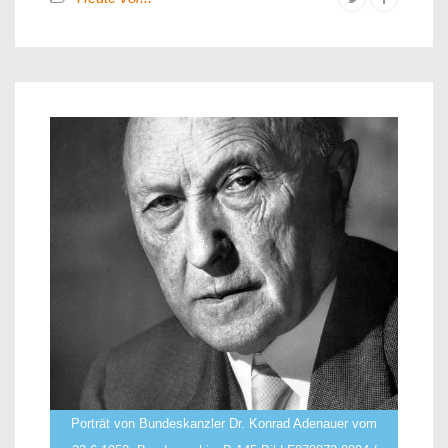
Porträt von Bundeskanzler Dr. Konrad Adenauer vom