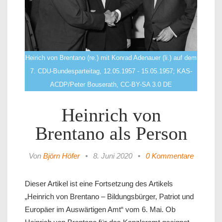
Heirich von Brentano (re.) mit Konrad Adenauer (li.) auf dem
7. CDU-Bundesparteitag, 12.05.1957 - 15.05.1957; KAS-
ACDP/Peter Bouserath, CC-BY-SA 3.0 DE
Heinrich von
Brentano als Person
Von
Björn Höfer
•
8. Juni 2020
•
0 Kommentare
Dieser Artikel ist eine Fortsetzung des Artikels
„Heinrich von Brentano – Bildungsbürger, Patriot und
Europäer im Auswärtigen Amt“ vom 6. Mai. Ob