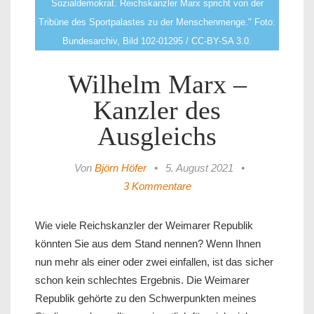
Sozialdemokrat. Reichskanzler Marx spricht von der
Tribüne des Sportpalastes zu der Menschenmenge." Foto:
Bundesarchiv, Bild 102-01295 / CC-BY-SA 3.0.
Wilhelm Marx –
Kanzler des
Ausgleichs
Von
Björn Höfer
•
5. August 2021
•
3 Kommentare
Wie viele Reichskanzler der Weimarer Republik
könnten Sie aus dem Stand nennen? Wenn Ihnen
nun mehr als einer oder zwei einfallen, ist das sicher
schon kein schlechtes Ergebnis. Die Weimarer
Republik gehörte zu den Schwerpunkten meines