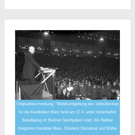
Originalbeschreibung: "Wahlkundgebung des Volksblockes
für die Kandidatur Marx fand am 17.4. unter riesenhafter
Beteiligung im Berliner Sportpalast statt. Als Redner
fungierten Kandidat Marx, Erkelenz Demokrat und Müller