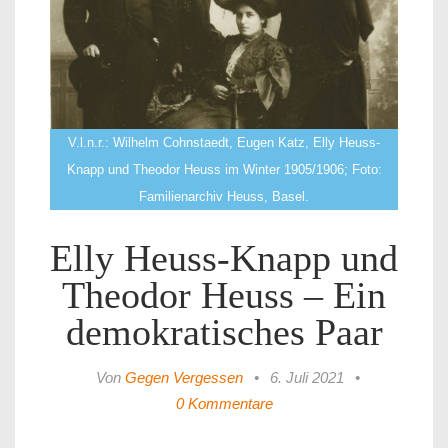
V.l.n.r.: Wilhelm Cohnstaedt, Eugen Katz, Elly Heuss-
Knapp und Theodor Heuss im Winter 1905/1906; Foto:
Familienarchiv Heuss, Basel.
Elly Heuss-Knapp und
Theodor Heuss – Ein
demokratisches Paar
Von
Gegen Vergessen
•
6. Juli 2021
•
0 Kommentare