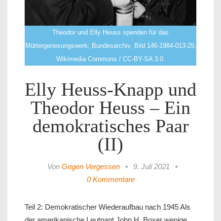
Theodor und Elly Heuss spenden für das
Müttergenesungswerk; Bundesarchiv, Bild 146-1984-013-25;
Wikimedia Commons / CC-BY-SA 3.0.
Elly Heuss-Knapp und
Theodor Heuss – Ein
demokratisches Paar
(II)
Von
Gegen Vergessen
•
9. Juli 2021
•
0 Kommentare
Teil 2: Demokratischer Wiederaufbau nach 1945 Als
der amerikanische Leutnant John H. Boxer wenige