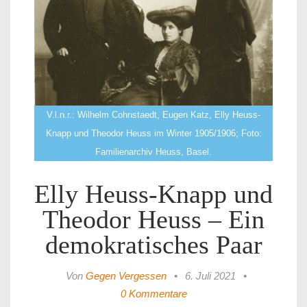
V.l.n.r.: Wilhelm Cohnstaedt, Eugen Katz, Elly Heuss-
Knapp und Theodor Heuss im Winter 1905/1906; Foto:
Familienarchiv Heuss, Basel.
Elly Heuss-Knapp und
Theodor Heuss – Ein
demokratisches Paar
Von
Gegen Vergessen
•
6. Juli 2021
•
0 Kommentare