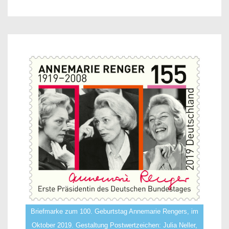
Briefmarke zum 100. Geburtstag Annemarie Rengers, im
Oktober 2019. Gestaltung Postwertzeichen: Julia Neller,