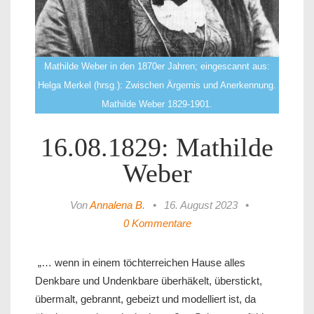
Mathilde Weber in den 1870er Jahren; eingescannt aus:
Helga Merkel (hrsg.): Zwischen Ärgernis und Anerkennung.
Mathilde Weber 1829-1901.
16.08.1829: Mathilde
Weber
Von
Annalena B.
•
16. August 2023
•
0 Kommentare
„… wenn in einem töchterreichen Hause alles
Denkbare und Undenkbare überhäkelt, überstickt,
übermalt, gebrannt, gebeizt und modelliert ist, da