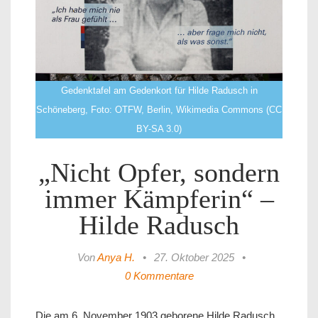
Gedenktafel am Gedenkort für Hilde Radusch in
Schöneberg, Foto: OTFW, Berlin, Wikimedia Commons (CC
BY-SA 3.0)
„Nicht Opfer, sondern
immer Kämpferin“ –
Hilde Radusch
Von
Anya H.
•
27. Oktober 2025
•
0 Kommentare
Die am 6. November 1903 geborene Hilde Radusch