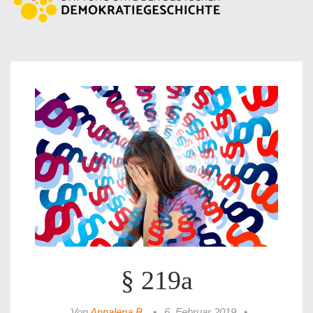
§ 219a
Von
Annalena B.
•
6. Februar 2019
•