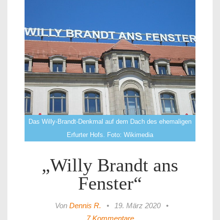
Das Willy-Brandt-Denkmal auf dem Dach des ehemaligen
Erfurter Hofs. Foto: Wikimedia
„Willy Brandt ans
Fenster“
Von
Dennis R.
•
19. März 2020
•
7 Kommentare