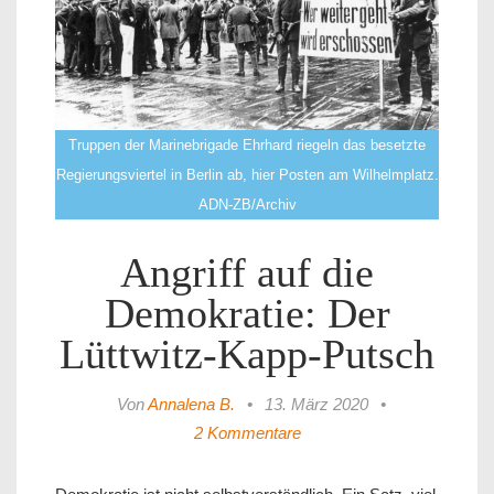
Truppen der Marinebrigade Ehrhard riegeln das besetzte
Regierungsviertel in Berlin ab, hier Posten am Wilhelmplatz.
ADN-ZB/Archiv
Angriff auf die
Demokratie: Der
Lüttwitz-Kapp-Putsch
Von
Annalena B.
•
13. März 2020
•
2 Kommentare