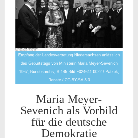
Empfang der Landesvertretung Niedersachsen anlässlich
des Geburtstags von Ministerin Maria Meyer-Sevenich
1967; Bundesarchiv, B 145 Bild-F024641-0022 / Patzek,
Renate / CC-BY-SA 3.0
Maria Meyer-
Sevenich als Vorbild
für die deutsche
Demokratie