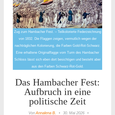
Zug zum Hambacher Fest. – Teilkolorierte Federzeichnung
von 1832. Die Flaggen zeigen, vermutlich wegen der
nachträglichen Kolorierung, die Farben Gold-Rot-Schwarz.
Eine erhaltene Originalflagge vom Turm des Hambacher
Schloss lässt sich eben dort besichtigen und besteht aber
aus den Farben Schwarz-Rot-Gold.
Das Hambacher Fest:
Aufbruch in eine
politische Zeit
Von
Annalena B.
•
30. Mai 2026
•