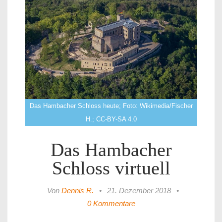
Das Hambacher Schloss heute; Foto: Wikimedia/Fischer
H.; CC-BY-SA 4.0
Das Hambacher
Schloss virtuell
Von
Dennis R.
•
21. Dezember 2018
•
0 Kommentare