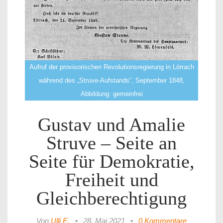
Aufruf der provisorischen Revolutionsregierung in Lörrach
während des „Struve-Aufstands“, September 1848,
Abbildung: gemeinfrei
Gustav und Amalie
Struve – Seite an
Seite für Demokratie,
Freiheit und
Gleichberechtigung
Von
Ulli E.
•
28. Mai 2021
•
0 Kommentare