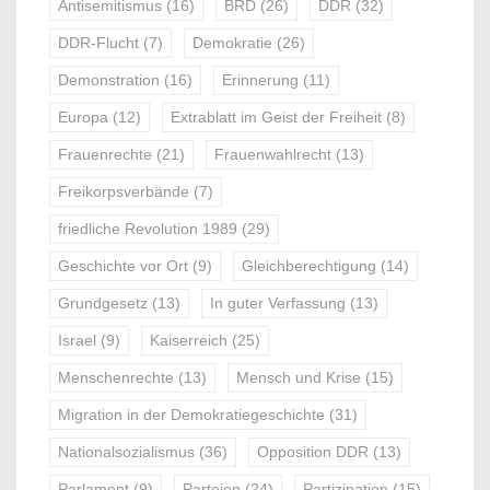
Antisemitismus
(16)
BRD
(26)
DDR
(32)
DDR-Flucht
(7)
Demokratie
(26)
Demonstration
(16)
Erinnerung
(11)
Europa
(12)
Extrablatt im Geist der Freiheit
(8)
Frauenrechte
(21)
Frauenwahlrecht
(13)
Freikorpsverbände
(7)
friedliche Revolution 1989
(29)
Geschichte vor Ort
(9)
Gleichberechtigung
(14)
Grundgesetz
(13)
In guter Verfassung
(13)
Israel
(9)
Kaiserreich
(25)
Menschenrechte
(13)
Mensch und Krise
(15)
Migration in der Demokratiegeschichte
(31)
Nationalsozialismus
(36)
Opposition DDR
(13)
Parlament
(9)
Parteien
(24)
Partizipation
(15)