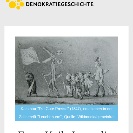
Karikatur "Die Gute Presse" (1847), erschienen in der
Zeitschrift "Leuchtthurm"; Quelle: Wikimedia/gemeinfrei