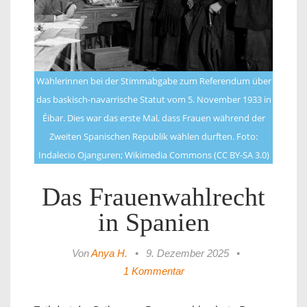
Wählerinnen bei der Stimmabgabe zum Referendum über
das baskisch-navarrische Statut vom 5. November 1933 in
Éibar. Dies war das erste Mal, dass Frauen während der
Zweiten Spanischen Republik wählen durften. Foto:
Indalecio Ojanguren; Wikimedia Commons (CC BY-SA 3.0)
Das Frauenwahlrecht
in Spanien
Von
Anya H.
•
9. Dezember 2025
•
1 Kommentar