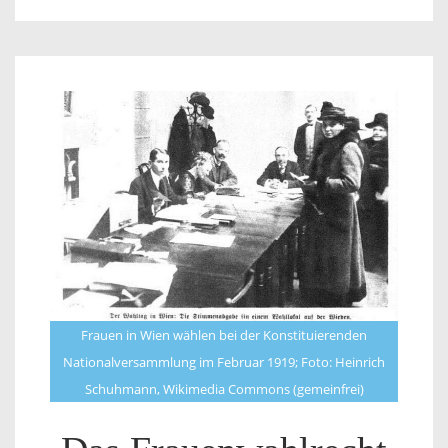
Frauen in Wien wählen bei der Konstituierenden
Nationalversammlung im Februar 1919; Foto: Heinrich
Schuhmann, Wikimedia Commons (gemeinfrei)