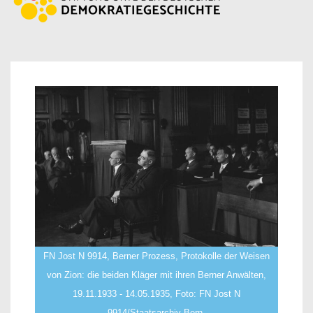
FN Jost N 9914, Berner Prozess, Protokolle der Weisen
von Zion: die beiden Kläger mit ihren Berner Anwälten,
19.11.1933 - 14.05.1935, Foto: FN Jost N
9914/Staatsarchiv Bern.