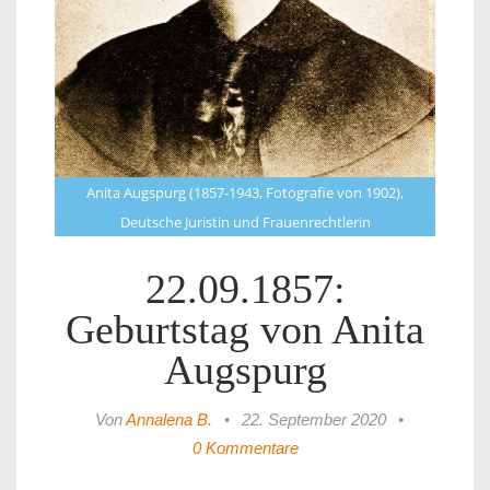
Anita Augspurg (1857-1943, Fotografie von 1902),
Deutsche Juristin und Frauenrechtlerin
22.09.1857:
Geburtstag von Anita
Augspurg
Von
Annalena B.
•
22. September 2020
•
0 Kommentare