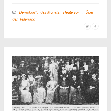
Demokrat*in des Monats
,
Heute vor...
,
Über
den Tellerrand