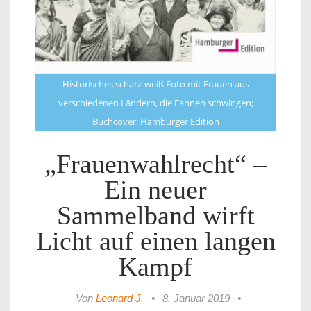
Historisches scharz-weiß Foto mit Frauen aus
verschiedenen Ländern, die Fahnen schwingen;
Buchcover: Hamburger Edition
„Frauenwahlrecht“ –
Ein neuer
Sammelband wirft
Licht auf einen langen
Kampf
Von
Leonard J.
•
8. Januar 2019
•