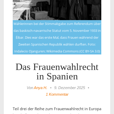
Wählerinnen bei der Stimmabgabe zum Referendum über
das baskisch-navarrische Statut vom 5. November 1933 in
Éibar. Dies war das erste Mal, dass Frauen während der
Zweiten Spanischen Republik wählen durften. Foto:
Indalecio Ojanguren; Wikimedia Commons (CC BY-SA 3.0)
Das Frauenwahlrecht
in Spanien
Von
Anya H.
•
9. Dezember 2025
•
1 Kommentar
Teil drei der Reihe zum Frauenwahlrecht in Europa