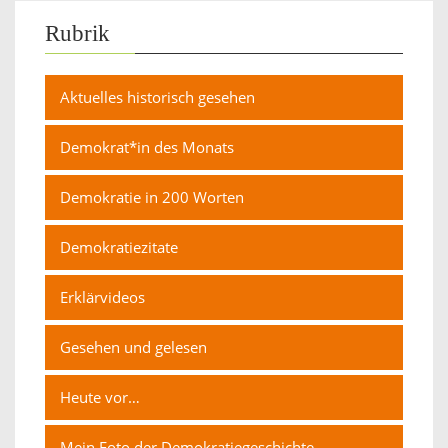
Rubrik
Aktuelles historisch gesehen
Demokrat*in des Monats
Demokratie in 200 Worten
Demokratiezitate
Erklärvideos
Gesehen und gelesen
Heute vor…
Mein Foto der Demokratiegeschichte