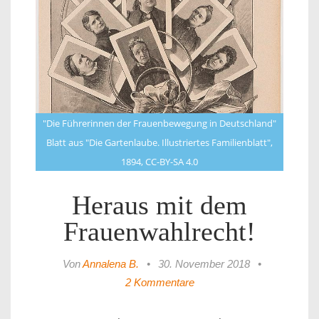
"Die Führerinnen der Frauenbewegung in Deutschland"
Blatt aus "Die Gartenlaube. Illustriertes Familienblatt",
1894, CC-BY-SA 4.0
Heraus mit dem
Frauenwahlrecht!
Von
Annalena B.
•
30. November 2018
•
2 Kommentare