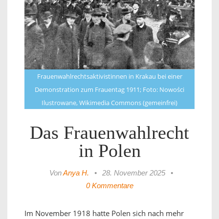
Frauenwahlrechtsaktivistinnen in Krakau bei einer
Demonstration zum Frauentag 1911; Foto: Nowości
Ilustrowane, Wikimedia Commons (gemeinfrei)
Das Frauenwahlrecht
in Polen
Von
Anya H.
•
28. November 2025
•
0 Kommentare
Im November 1918 hatte Polen sich nach mehr