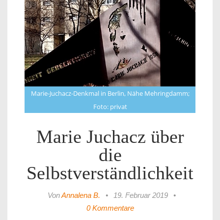
Marie-Juchacz-Denkmal in Berlin, Nähe Mehringdamm;
Foto: privat
Marie Juchacz über
die
Selbstverständlichkeit
Von
Annalena B.
•
19. Februar 2019
•
0 Kommentare