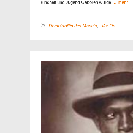
Kindheit und Jugend Geboren wurde
… mehr
Demokrat*in des Monats
,
Vor Ort