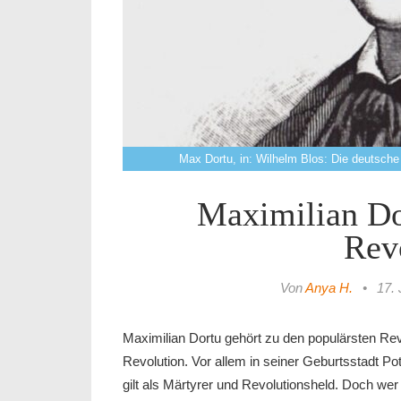
Max Dortu, in: Wilhelm Blos: Die deutsche R
Maximilian Do
Rev
Von
Anya H.
•
17.
Maximilian Dortu gehört zu den populärsten Re
Revolution. Vor allem in seiner Geburtsstadt Pot
gilt als Märtyrer und Revolutionsheld. Doch w