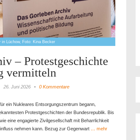
 in Lüchow, Foto: Kina Becker
iv – Protestgeschichte
g vermitteln
•
26. Juni 2026
•
0 Kommentare
 für ein Nukleares Entsorgungszentrum begann,
bekanntesten Protestgeschichten der Bundesrepublik. Bis
 wie eine engagierte Zivilgesellschaft mit Beharrlichkeit
 Einfluss nehmen kann. Bezug zur Gegenwart
… mehr