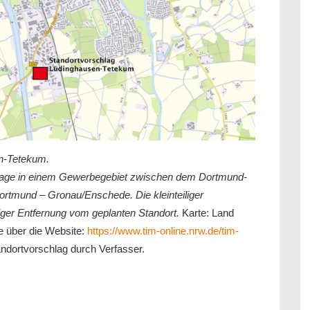
en-Tetekum.
e Lage in einem Gewerbegebiet zwischen dem Dortmund-
ortmund – Gronau/Enschede. Die kleinteiliger
niger Entfernung vom geplanten Standort.
Karte: Land
e über die Website:
https://www.tim-online.nrw.de/tim-
tandortvorschlag durch Verfasser.