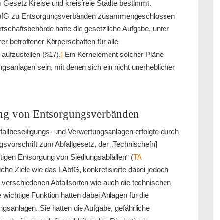
 Gesetz Kreise und kreisfreie Städte bestimmt.
 LAbfG zu Entsorgungsverbänden zusammengeschlossen
rtschaftsbehörde hatte die gesetzliche Aufgabe, unter
er betroffener Körperschaften für alle
aufzustellen (§17).
]
Ein Kernelement solcher Pläne
ngsanlagen sein, mit denen sich ein nicht unerheblicher
ung von Entsorgungsverbänden
allbeseitigungs- und Verwertungsanlagen erfolgte durch
svorschrift zum Abfallgesetz, der „Technische[n]
tigen Entsorgung von Siedlungsabfällen“ (
TA
iche Ziele wie das LAbfG, konkretisierte dabei jedoch
r verschiedenen Abfallsorten wie auch die technischen
wichtige Funktion hatten dabei Anlagen für die
gsanlagen. Sie hatten die Aufgabe, gefährliche