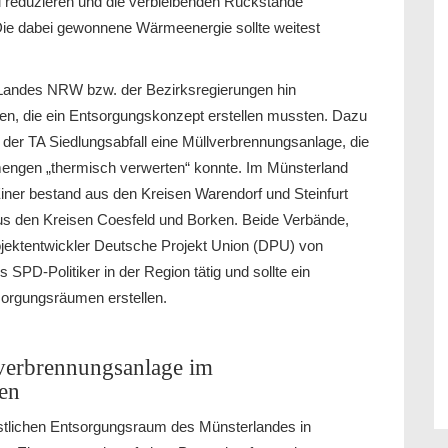
zu reduzieren und die verbleibenden Rückstände
Die dabei gewonnene Wärmeenergie sollte weitest
es Landes NRW bzw. der Bezirksregierungen hin
n, die ein Entsorgungskonzept erstellen mussten. Dazu
der TA Siedlungsabfall eine Müllverbrennungsanlage, die
engen „thermisch verwerten“ konnte. Im Münsterland
iner bestand aus den Kreisen Warendorf und Steinfurt
aus den Kreisen Coesfeld und Borken. Beide Verbände,
rojektentwickler Deutsche Projekt Union (DPU) von
 SPD-Politiker in der Region tätig und sollte ein
sorgungsräumen erstellen.
lverbrennungsanlage im
en
tlichen Entsorgungsraum des Münsterlandes in