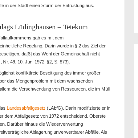
te in der Stadt einen Sturm der Entrüstung aus.
chlags Lüdinghausen – Tetekum
bfallaufkommens gab es mit dem
inheitliche Regelung. Darin wurde in § 2 das Ziel der
u beseitigen, da[ß] das Wohl der Gemeinschaft nicht
, Nr. 49, 10. Juni 1972, §2, S. 873).
glichst konfliktfreie Beseitigung des immer größer
 aber das Mengenproblem mit dem wachsenden
allem die Verschwendung von Ressourcen, die im Müll
 das
Landesabfallgesetz
(LAbfG). Darin modifizierte er in
über dem Abfallgesetz von 1972 entscheidend. Oberste
llen. Darüber hinaus die Wiederverwertung
ltverträgliche Ablagerung unverwertbarer Abfälle. Als