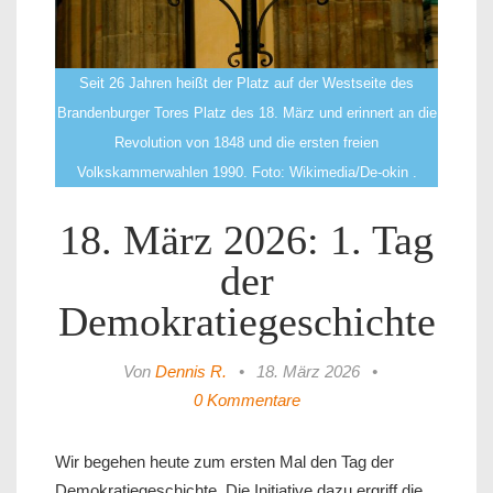
Seit 26 Jahren heißt der Platz auf der Westseite des
Brandenburger Tores Platz des 18. März und erinnert an die
Revolution von 1848 und die ersten freien
Volkskammerwahlen 1990. Foto: Wikimedia/De-okin .
18. März 2026: 1. Tag
der
Demokratiegeschichte
Von
Dennis R.
•
18. März 2026
•
0 Kommentare
Wir begehen heute zum ersten Mal den Tag der
Demokratiegeschichte. Die Initiative dazu ergriff die