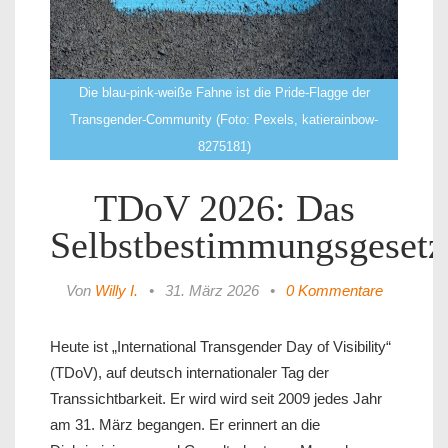
Die blau-pink-weiße Fahne ist die Pride-Flagge der
Transgender-Community (Foto: Pexels, katierainbow-
8275181)
TDoV 2026: Das
Selbstbestimmungsgesetz
Von
Willy I.
•
31. März 2026
•
0 Kommentare
Heute ist „International Transgender Day of Visibility“
(TDoV), auf deutsch internationaler Tag der
Transsichtbarkeit. Er wird wird seit 2009 jedes Jahr
am 31. März begangen. Er erinnert an die