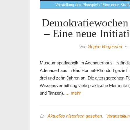
Vorstellung des Planspiels "Eine neue Stra
Demokratiewochen 
– Eine neue Initia
Von
Gegen Vergessen
•
Museumspädagogik im Adenauerhaus – ständige E
Adenauerhaus in Bad Honnef-Rhöndorf geziel
drei und zehn Jahren an. Die altersgerechten 
Wissensvermittlung viele praktische Elemente (
und Tanzen).
… mehr
Aktuelles historisch gesehen
,
Veranstaltu