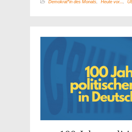
Demokrat*in des Monats
,
Heute vor...
,
Üb