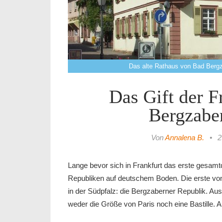
Das alte Rathaus von Bad Bergz
Das Gift der F
Bergzabe
Von
Annalena B.
•
2
Lange bevor sich in Frankfurt das erste gesamt
Republiken auf deutschem Boden. Die erste von
in der Südpfalz: die Bergzaberner Republik. Au
weder die Größe von Paris noch eine Bastille. 