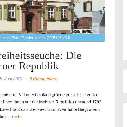
abern; Foto: Geisler Martin; CC BY-SA 3.0
reiheitsseuche: Die
rner Republik
5. Juni 2019
•
9 Kommentare
deutsche Parlament einfand gründeten sich die ersten
 ihnen (noch vor der Mainzer Republik!) entstand 1792
slöser Französische Revolution Zwar hatte Bergzabern
Aber
… mehr