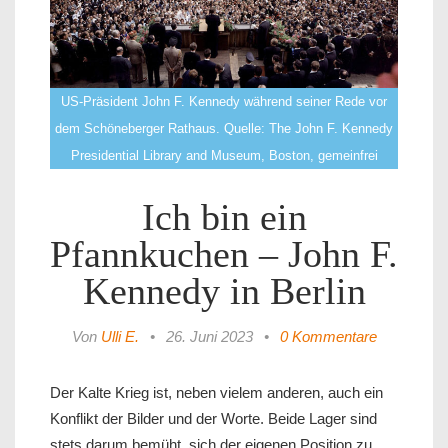
US-Präsident John F. Kennedy während seiner Rede vor
dem Schöneberger Rathaus. Quelle: The John F. Kennedy
Presidential Library and Museum, Boston, gemeinfrei
Ich bin ein
Pfannkuchen – John F.
Kennedy in Berlin
Von
Ulli E.
•
26. Juni 2023
•
0 Kommentare
Der Kalte Krieg ist, neben vielem anderen, auch ein
Konflikt der Bilder und der Worte. Beide Lager sind
stets darum bemüht, sich der eigenen Position zu