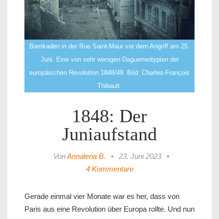
Barrikaden in der Rue Saint-Maur vor dem Angriff am 25.
Juni. Eine von sehr wenigen Daguerreotypien der
europäischen Revolution 1848/49. Bild: Charles-François
Thibault.
1848: Der
Juniaufstand
Von
Annalena B.
•
23. Juni 2023
•
4 Kommentare
Gerade einmal vier Monate war es her, dass von
Paris aus eine Revolution über Europa rollte. Und nun