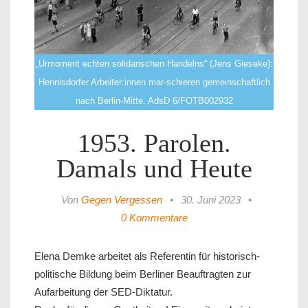
„Urmoment echten solidarischen Handelns“ (Jens Gieseke):
Hennisdorfer Arbeiter:innen mar-schieren gemeinschaftlich
nach Berlin-Mitte. AdsD 6/FOTB002932
1953. Parolen.
Damals und Heute
Von
Gegen Vergessen
•
30. Juni 2023
•
0 Kommentare
Elena Demke arbeitet als Referentin für historisch-
politische Bildung beim Berliner Beauftragten zur
Aufarbeitung der SED-Diktatur.