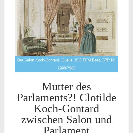
Der Salon Koch-Gontard. Quelle: ISG FFM Best. S7P Nr.
1998-7966
Mutter des
Parlaments?! Clotilde
Koch-Gontard
zwischen Salon und
Parlament