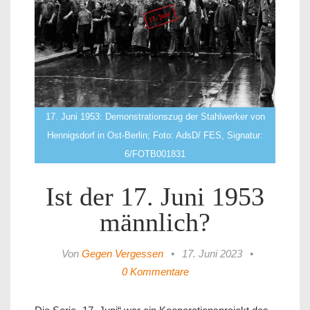
17. Juni 1953: Demonstrationszug der Stahlwerker von
Hennigsdorf in Ost-Berlin; Foto: AdsD/ FES, Signatur:
6/FOTB001831
Ist der 17. Juni 1953
männlich?
Von
Gegen Vergessen
•
17. Juni 2023
•
0 Kommentare