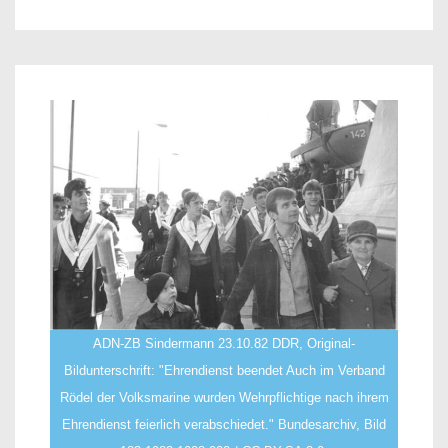
ADN-ZB Sindermann 23.10.82 DDR, Original-
Bildunterschrift: "Ehrendienst beendet Auch im Verband
Rödel der Volksmarine wurden Wehrpflichtige nach ihrem
Ehrendienst feierlich verabschiedet." Bundesarchiv, Bild