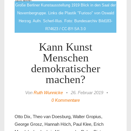
Große Berliner Kunstausstellung 1919 Blick in den Saal der
Novembergruppe. Links die Plastik "Furioso" von Oswald
Herzog. Aufn. Scherl-Illus. Foto: Bundesarchiv Bild183-
R74623 / CC-BY-SA 3.0
Kann Kunst
Menschen
demokratischer
machen?
Von
Ruth Wunnicke
•
26. Februar 2019
•
0 Kommentare
Otto Dix, Theo van Doesburg, Walter Gropius,
George Grosz, Hannah Höch, Paul Klee, Erich