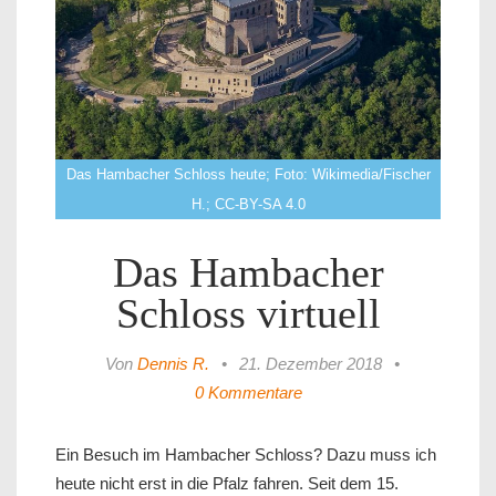
Das Hambacher Schloss heute; Foto: Wikimedia/Fischer
H.; CC-BY-SA 4.0
Das Hambacher
Schloss virtuell
Von
Dennis R.
•
21. Dezember 2018
•
0 Kommentare
Ein Besuch im Hambacher Schloss? Dazu muss ich
heute nicht erst in die Pfalz fahren. Seit dem 15.