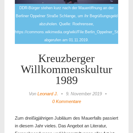
DDR-Bürger stehen kurz nach der Maueröffnung an der
Berliner Oppelner Straße Schlange, um ihr Begrüßungsgeld
abzuholen. Quelle: Roehrensee,
https://commons.wikimedia.org/wiki/File:Berlin_Oppelner_Str._No
abgerufen am 01.11.2019.
Kreuzberger
Willkommenskultur
1989
Von
Leonard J.
•
9. November 2019
•
0 Kommentare
Zum dreißigjährigen Jubiläum des Mauerfalls passiert
in diesem Jahr vieles. Das Angebot an Literatur,