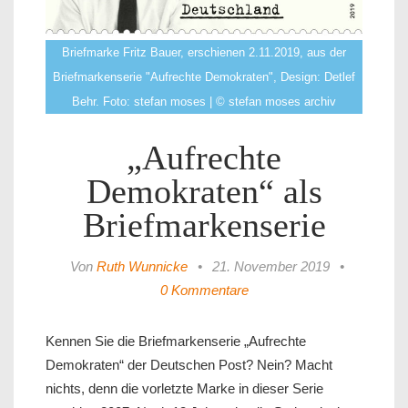
Briefmarke Fritz Bauer, erschienen 2.11.2019, aus der
Briefmarkenserie "Aufrechte Demokraten", Design: Detlef
Behr. Foto: stefan moses | © stefan moses archiv
„Aufrechte
Demokraten“ als
Briefmarkenserie
Von
Ruth Wunnicke
•
21. November 2019
•
0 Kommentare
Kennen Sie die Briefmarkenserie „Aufrechte
Demokraten“ der Deutschen Post? Nein? Macht
nichts, denn die vorletzte Marke in dieser Serie