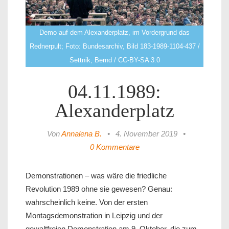
Demo auf dem Alexanderplatz, im Vordergrund das
Rednerpult; Foto: Bundesarchiv, Bild 183-1989-1104-437 /
Settnik, Bernd / CC-BY-SA 3.0
04.11.1989:
Alexanderplatz
Von
Annalena B.
•
4. November 2019
•
0 Kommentare
Demonstrationen – was wäre die friedliche
Revolution 1989 ohne sie gewesen? Genau:
wahrscheinlich keine. Von der ersten
Montagsdemonstration in Leipzig und der
gewaltfreien Demonstration am 9. Oktober, die zum