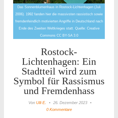
Das Sonnenblumenhaus in Rostock-Lichtenhagen (Juli
2006). 1992 fanden hier die massivsten rassistisch sowie
fremdenfeindlich motivierten Angriffe in Deutschland nach
Ende des Zweiten Weltkrieges statt. Quelle: Creative
Commons CC BY-SA 3.0
Rostock-
Lichtenhagen: Ein
Stadtteil wird zum
Symbol für Rassismus
und Fremdenhass
Von
Ulli E.
•
26. Dezember 2023
•
0 Kommentare