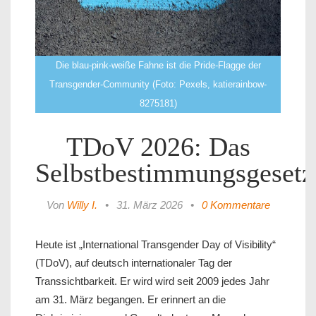
Die blau-pink-weiße Fahne ist die Pride-Flagge der
Transgender-Community (Foto: Pexels, katierainbow-
8275181)
TDoV 2026: Das
Selbstbestimmungsgesetz
Von
Willy I.
•
31. März 2026
•
0 Kommentare
Heute ist „International Transgender Day of Visibility“
(TDoV), auf deutsch internationaler Tag der
Transsichtbarkeit. Er wird wird seit 2009 jedes Jahr
am 31. März begangen. Er erinnert an die