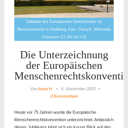
Gebäude des Europäischen Gerichtshofes für
Menschenrechte in Straßburg, Foto: CherryX, Wikimedia
Commons (CC BY-SA 3.0)
Die Unterzeichnung
der Europäischen
Menschenrechtskonventi
Von
Anya H.
•
4. November 2025
•
0 Kommentare
Heute vor 75 Jahren wurde die Europäische
Menschenrechtskonvention unterzeichnet. Anlässlich
dieses Jubiläums lohnt sich ein kurzer Blick auf den