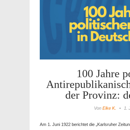
100 Jahre p
Antirepublikanis
der Provinz: 
Von
Elke K.
•
1. 
Am 1. Juni 1922 berichtet die „Karlsruher Zeitu