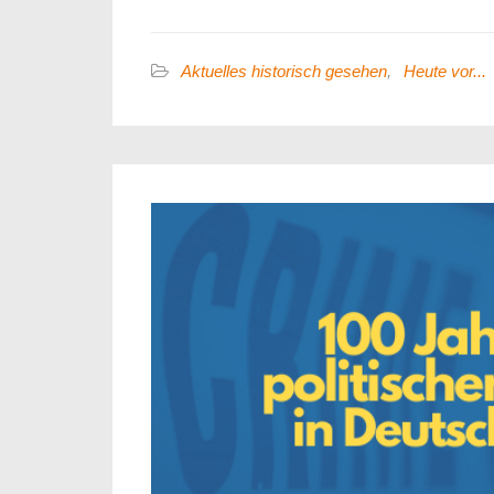
Aktuelles historisch gesehen
,
Heute vor...