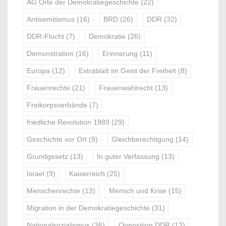
AG Orte der Demokratiegeschichte
(22)
Antisemitismus
(16)
BRD
(26)
DDR
(32)
DDR-Flucht
(7)
Demokratie
(26)
Demonstration
(16)
Erinnerung
(11)
Europa
(12)
Extrablatt im Geist der Freiheit
(8)
Frauenrechte
(21)
Frauenwahlrecht
(13)
Freikorpsverbände
(7)
friedliche Revolution 1989
(29)
Geschichte vor Ort
(9)
Gleichberechtigung
(14)
Grundgesetz
(13)
In guter Verfassung
(13)
Israel
(9)
Kaiserreich
(25)
Menschenrechte
(13)
Mensch und Krise
(15)
Migration in der Demokratiegeschichte
(31)
Nationalsozialismus
(36)
Opposition DDR
(13)