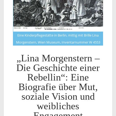
Eine Kinderpflegestätte in Berlin, mittig mit Brille Lina
Morgenstern, Wien Museum, Inventarnummer W 4553
„Lina Morgenstern –
Die Geschichte einer
Rebellin“: Eine
Biografie über Mut,
soziale Vision und
weibliches
Engagement