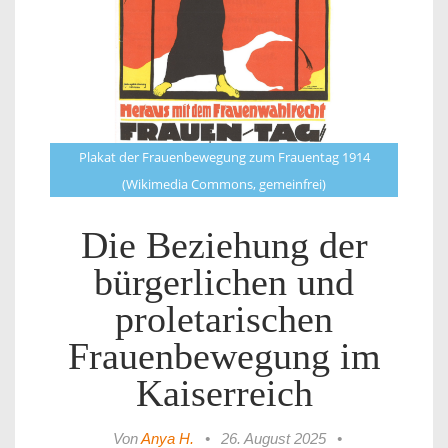
Plakat der Frauenbewegung zum Frauentag 1914
(Wikimedia Commons, gemeinfrei)
Die Beziehung der
bürgerlichen und
proletarischen
Frauenbewegung im
Kaiserreich
Von
Anya H.
•
26. August 2025
•