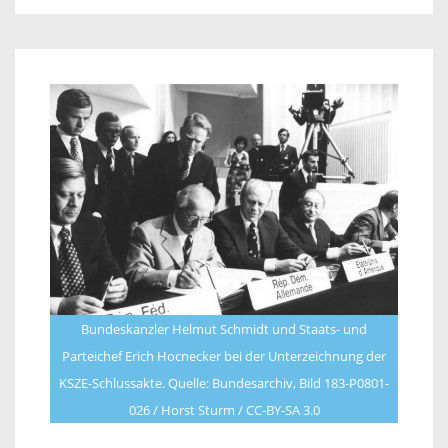
Bundeskanzler Helmut Schmidt und Staats- und
Parteichef Erich Hocnecker bei der Unterzeichnung der
KSZE-Schlussakte. Quelle: Bundesarchiv, Bild 183-P0801-
026 / Horst Sturm / CC-BY-SA 3.0