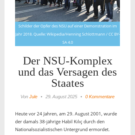
Schilder der Opfer des NSU auf einer Demonstration im
Jahr 2018. Quelle: Wikipedia/Henning Schlottmann / CC BY-
SA 4.0
Der NSU-Komplex
und das Versagen des
Staates
Von
Jule
•
29. August 2025
•
0 Kommentare
Heute vor 24 Jahren, am 29. August 2001, wurde
der damals 38-jährige Habil Kılıç durch den
Nationalsozialistischen Untergrund ermordet.