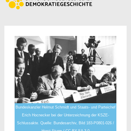
Bundeskanzler Helmut Schmidt und Staats- und Parteichef
Erich Hocnecker bei der Unterzeichnung der KSZE-
Schlussakte. Quelle: Bundesarchiv, Bild 183-P0801-026 /
Horst Sturm / CC-BY-SA 3.0