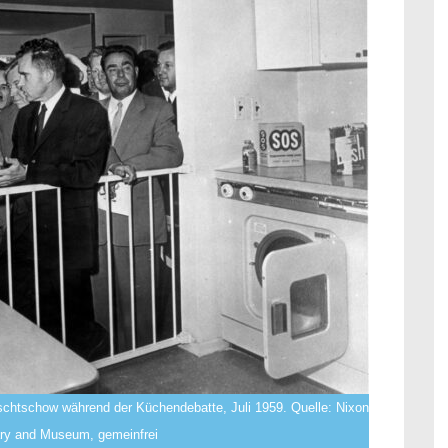
schtschow während der Küchendebatte, Juli 1959. Quelle: Nixon
rary and Museum, gemeinfrei