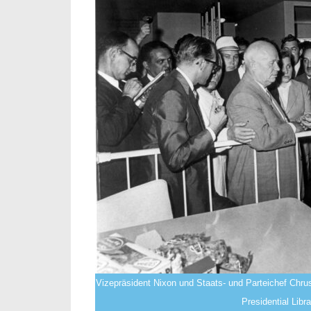
Vizepräsident Nixon und Staats- und Parteichef Chru
Presidential Lib