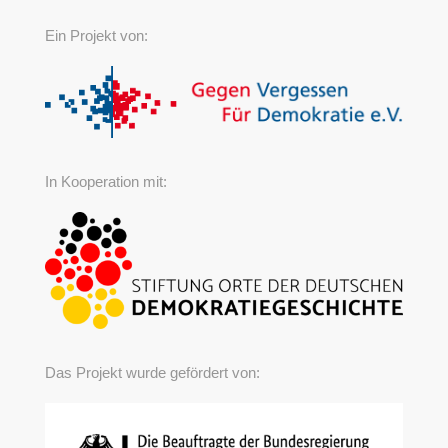
Ein Projekt von:
In Kooperation mit:
Das Projekt wurde gefördert von: