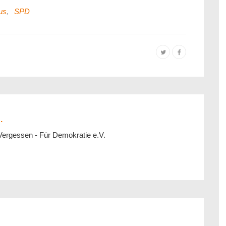
us
,
SPD
.
Vergessen - Für Demokratie e.V.