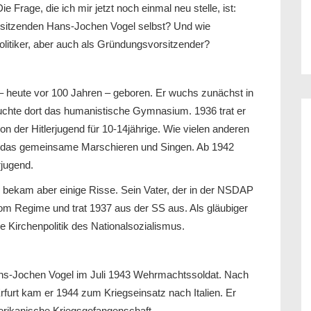
 Frage, die ich mir jetzt noch einmal neu stelle, ist:
rsitzenden Hans-Jochen Vogel selbst? Und wie
olitiker, aber auch als Gründungsvorsitzender?
 heute vor 100 Jahren – geboren. Er wuchs zunächst in
uchte dort das humanistische Gymnasium. 1936 trat er
n der Hitlerjugend für 10-14jährige. Wie vielen anderen
nd das gemeinsame Marschieren und Singen. Ab 1942
erjugend.
 bekam aber einige Risse. Sein Vater, der in der NSDAP
om Regime und trat 1937 aus der SS aus. Als gläubiger
e Kirchenpolitik des Nationalsozialismus.
ns-Jochen Vogel im Juli 1943 Wehrmachtssoldat. Nach
rfurt kam er 1944 zum Kriegseinsatz nach Italien. Er
erikanische Kriegsgefangenschaft.