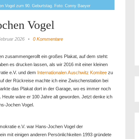
en Vogel zum 90. Geburtstag. Foto: Conny Baeyer
ochen Vogel
Februar 2026
•
0 Kommentare
ren zusammengerollt ein großes Plakat, auf dem steht:
en es drucken lassen, als wir 2016 mit einer kleinen
atie e.V. und dem
Internationalen Auschwitz Komitee
zu
f der Rückreise machte ich eine Zwischenstation bei
arkte das Plakat dort in der Garage, wo es immer noch
. Heute wäre er 100 Jahre alt geworden. Jetzt denke ich
ns-Jochen Vogel.
okratie e.V. war Hans-Jochen Vogel der
ein mit einigen anderen Persönlichkeiten 1993 gründete