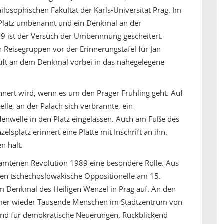
losophischen Fakultät der Karls-Universität Prag. Im
-Platz umbenannt und ein Denkmal an der
969 ist der Versuch der Umbennnung gescheitert.
n Reisegruppen vor der Erinnerungstafel für Jan
äuft an dem Denkmal vorbei in das nahegelegene
rinnert wird, wenn es um den Prager Frühling geht. Auf
lle, an der Palach sich verbrannte, ein
denwelle in den Platz eingelassen. Auch am Fuße des
splatz erinnert eine Platte mit Inschrift an ihn.
n halt.
samtenen Revolution 1989 eine besondere Rolle. Aus
efen tschechoslowakische Oppositionelle am 15.
m Denkmal des Heiligen Wenzel in Prag auf. An den
mer wieder Tausende Menschen im Stadtzentrum von
und für demokratische Neuerungen. Rückblickend