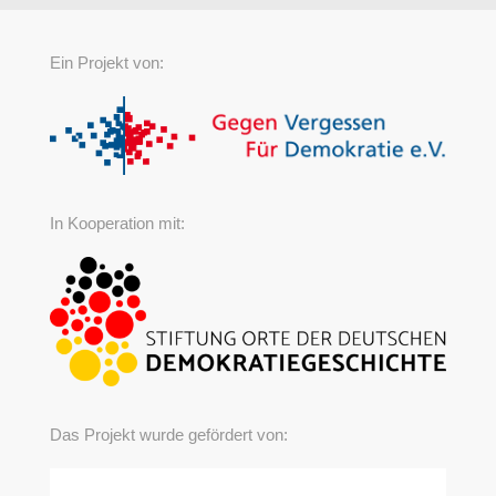
Ein Projekt von:
In Kooperation mit:
Das Projekt wurde gefördert von: