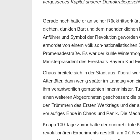
vergessenes Kapitel unserer Demokratiegeschi
Gerade noch hatte er an seiner Rücktrittserklä
dichten, dunklen Bart und dem nachdenklichen B
Anführer und Symbol der Revolution geworden w
ermordet von einem völkisch-nationalistische
Promenadestraße. Es war der kühle Wintermorg
Ministerpräsident des Freistaats Bayern Kurt Ei
Chaos breitete sich in der Stadt aus, überall 
Attentäter, dann wenig später im Landtag von
ihm verantwortlich gemachten Innenminister. T
einen weiteren Abgeordneten geschossen; die p
den Trümmern des Ersten Weltkriegs und der a
vorläufiges Ende in Chaos und Panik. Die Macht
Knapp 100 Tage zuvor hatte der nunmehr tote Ku
revolutionären Experiments gestellt: am 07. N