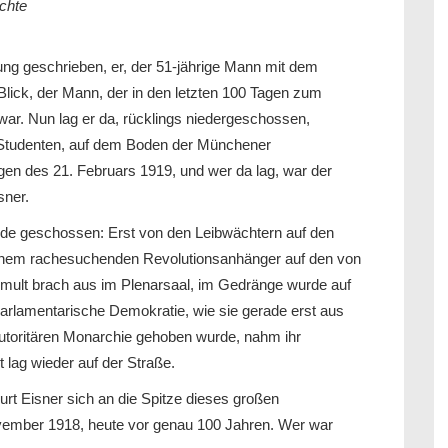
chte
rung geschrieben, er, der 51-jährige Mann mit dem
lick, der Mann, der in den letzten 100 Tagen zum
ar. Nun lag er da, rücklings niedergeschossen,
n Studenten, auf dem Boden der Münchener
en des 21. Februars 1919, und wer da lag, war der
sner.
wurde geschossen: Erst von den Leibwächtern auf den
 einem rachesuchenden Revolutionsanhänger auf den von
umult brach aus im Plenarsaal, im Gedränge wurde auf
arlamentarische Demokratie, wie sie gerade erst aus
utoritären Monarchie gehoben wurde, nahm ihr
 lag wieder auf der Straße.
rt Eisner sich an die Spitze dieses großen
ovember 1918, heute vor genau 100 Jahren. Wer war