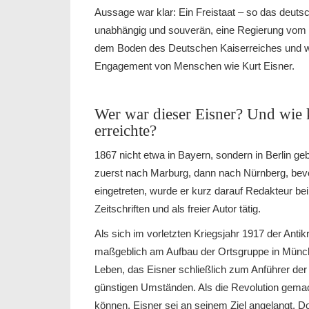
Aussage war klar: Ein Freistaat – so das deutsc
unabhängig und souverän, eine Regierung vom Vo
dem Boden des Deutschen Kaiserreiches und w
Engagement von Menschen wie Kurt Eisner.
Wer war dieser Eisner? Und wie k
erreichte?
1867 nicht etwa in Bayern, sondern in Berlin ge
zuerst nach Marburg, dann nach Nürnberg, bev
eingetreten, wurde er kurz darauf Redakteur bei 
Zeitschriften und als freier Autor tätig.
Als sich im vorletzten Kriegsjahr 1917 der Anti
maßgeblich am Aufbau der Ortsgruppe in München
Leben, das Eisner schließlich zum Anführer der
günstigen Umständen. Als die Revolution gemac
können, Eisner sei an seinem Ziel angelangt. Do