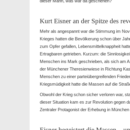
dieser Mann, was war da geschehen?
Kurt Eisner an der Spitze des re
Mehr als angespannt war die Stimmung im Nov
Krieges hatten die Bevölkerung schon über Jah
zum Opfer gefallen, Lebensmittelknappheit hat
Ertragbaren getrieben. Kurzum: die Sinnlosigke
Menschen ins Mark geschrieben, als sich am 
der Münchener Theresienwiese in Richtung Kase
Menschen zu einer parteiübergreifenden Frie
Kriegsmüdigkeit hatte die Massen auf die Straß
Obwohl der Krieg schon sicher verloren war, st
dieser Situation kam es zur Revolution gegen d
Zentraler Protagonist der Erhebung in München 
Eisner begeistert die Massen – un