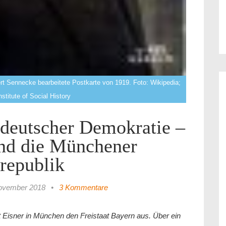
rt Sennecke bearbeitete Postkarte von 1919. Foto: Wikipedia;
nstitute of Social History
 deutscher Demokratie –
und die Münchener
republik
ovember 2018
•
3 Kommentare
 Eisner in München den Freistaat Bayern aus. Über ein