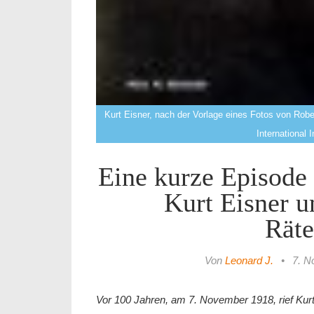
Kurt Eisner, nach der Vorlage eines Fotos von Robe
International I
Eine kurze Episode
Kurt Eisner 
Räte
Von
Leonard J.
•
7. N
Vor 100 Jahren, am 7. November 1918, rief Kurt