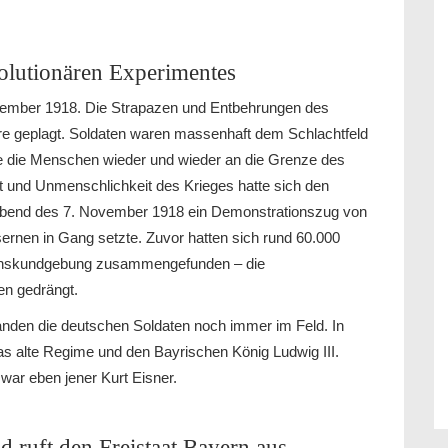
volutionären Experimentes
ember 1918. Die Strapazen und Entbehrungen des
re geplagt. Soldaten waren massenhaft dem Schlachtfeld
te die Menschen wieder und wieder an die Grenze des
it und Unmenschlichkeit des Krieges hatte sich den
Abend des 7. November 1918 ein Demonstrationszug von
rnen in Gang setzte. Zuvor hatten sich rund 60.000
denskundgebung zusammengefunden – die
en gedrängt.
anden die deutschen Soldaten noch immer im Feld. In
as alte Regime und den Bayrischen König Ludwig III.
war eben jener Kurt Eisner.
d ruft den Freistaat Bayern aus