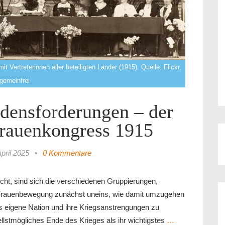
Vertreterinnen aller beteiligten Länder (1915). Quelle: Flickr,
gemeinfrei
edensforderungen – der
Frauenkongress 1915
April 2025
•
0 Kommentare
cht, sind sich die verschiedenen Gruppierungen,
 Frauenbewegung zunächst uneins, wie damit umzugehen
ls eigene Nation und ihre Kriegsanstrengungen zu
lstmögliches Ende des Krieges als ihr wichtigstes
…