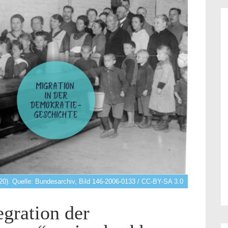
). Quelle: Bundesarchiv, Bild 146-2006-0133 / CC-BY-SA 3.0
egration der