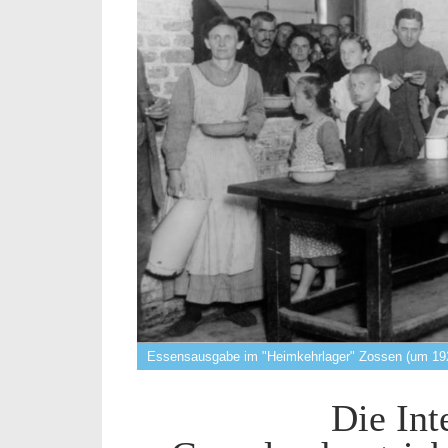
Essensausgabe im "Heimkehrlager" Zossen (um 1920
Die Int