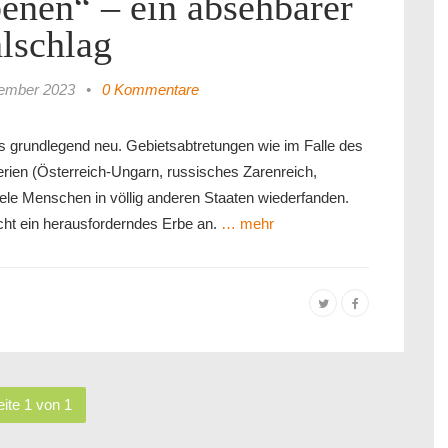
enen“ – ein absehbarer
lschlag
ember 2023
•
0 Kommentare
s grundlegend neu. Gebietsabtretungen wie im Falle des
erien (Österreich-Ungarn, russisches Zarenreich,
ele Menschen in völlig anderen Staaten wiederfanden.
cht ein herausforderndes Erbe an.
… mehr
ite 1 von 1