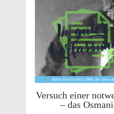
Midhat Pascha (1822–1884), der "Vater d
Versuch einer notw
– das Osmani