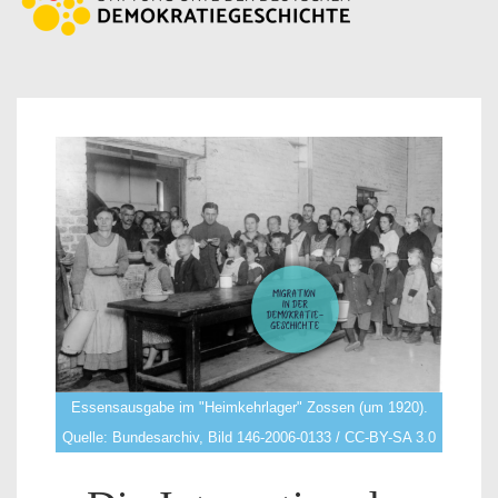
Essensausgabe im "Heimkehrlager" Zossen (um 1920).
Quelle: Bundesarchiv, Bild 146-2006-0133 / CC-BY-SA 3.0