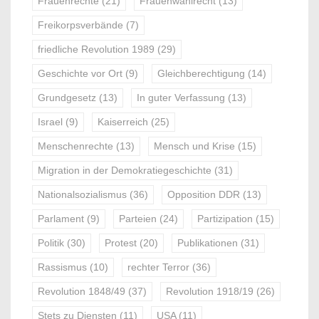
Frauenrechte
(21)
Frauenwahlrecht
(13)
Freikorpsverbände
(7)
friedliche Revolution 1989
(29)
Geschichte vor Ort
(9)
Gleichberechtigung
(14)
Grundgesetz
(13)
In guter Verfassung
(13)
Israel
(9)
Kaiserreich
(25)
Menschenrechte
(13)
Mensch und Krise
(15)
Migration in der Demokratiegeschichte
(31)
Nationalsozialismus
(36)
Opposition DDR
(13)
Parlament
(9)
Parteien
(24)
Partizipation
(15)
Politik
(30)
Protest
(20)
Publikationen
(31)
Rassismus
(10)
rechter Terror
(36)
Revolution 1848/49
(37)
Revolution 1918/19
(26)
Stets zu Diensten
(11)
USA
(11)