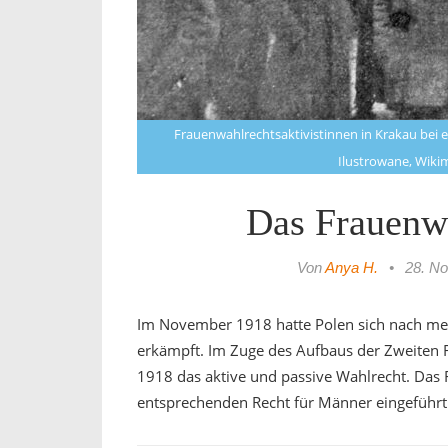
Frauenwahlrechtsaktivistinnen in Krakau bei
Ilustrowane, Wiki
Das Frauenwa
Von
Anya H.
•
28. N
Im November 1918 hatte Polen sich nach meh
erkämpft. Im Zuge des Aufbaus der Zweiten 
1918 das aktive und passive Wahlrecht. Das 
entsprechenden Recht für Männer eingeführ