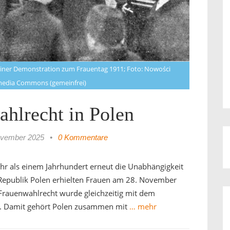
 einer Demonstration zum Frauentag 1911; Foto: Nowości
media Commons (gemeinfrei)
hlrecht in Polen
ovember 2025
•
0 Kommentare
r als einem Jahrhundert erneut die Unabhängigkeit
Republik Polen erhielten Frauen am 28. November
Frauenwahlrecht wurde gleichzeitig mit dem
t. Damit gehört Polen zusammen mit
… mehr