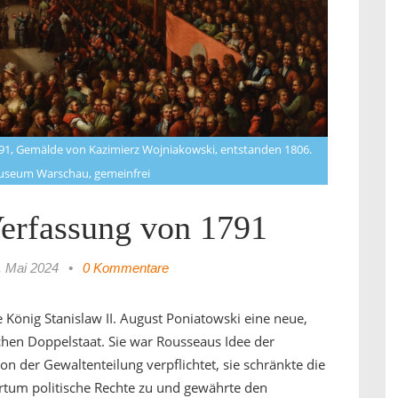
91, Gemälde von Kazimierz Wojniakowski, entstanden 1806.
useum Warschau, gemeinfrei
Verfassung von 1791
. Mai 2024
•
0 Kommentare
König Stanislaw II. August Poniatowski eine neue,
chen Doppelstaat. Sie war Rousseaus Idee der
 der Gewaltenteilung verpflichtet, sie schränkte die
ertum politische Rechte zu und gewährte den