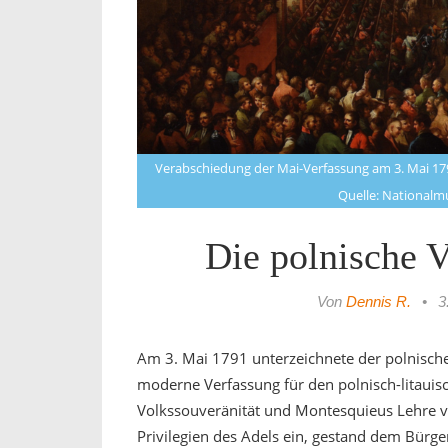
Verabschiedung der Mai-Verfassung am 3. Mai 17
Quelle: Nationalm
Die polnische 
Von
Dennis R.
•
3
Am 3. Mai 1791 unterzeichnete der polnische 
moderne Verfassung für den polnisch-litauis
Volkssouveränität und Montesquieus Lehre von
Privilegien des Adels ein, gestand dem Bürg