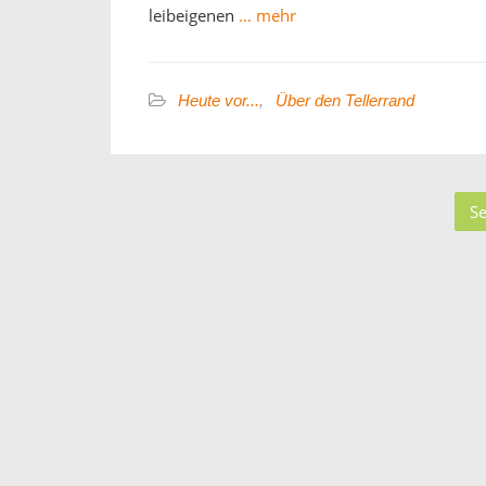
leibeigenen
… mehr
Heute vor...
,
Über den Tellerrand
Se