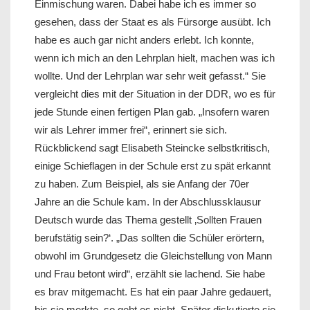
Einmischung waren. Dabei habe ich es immer so
gesehen, dass der Staat es als Fürsorge ausübt. Ich
habe es auch gar nicht anders erlebt. Ich konnte,
wenn ich mich an den Lehrplan hielt, machen was ich
wollte. Und der Lehrplan war sehr weit gefasst.“ Sie
vergleicht dies mit der Situation in der DDR, wo es für
jede Stunde einen fertigen Plan gab. „Insofern waren
wir als Lehrer immer frei“, erinnert sie sich.
Rückblickend sagt Elisabeth Steincke selbstkritisch,
einige Schieflagen in der Schule erst zu spät erkannt
zu haben. Zum Beispiel, als sie Anfang der 70er
Jahre an die Schule kam. In der Abschlussklausur
Deutsch wurde das Thema gestellt ‚Sollten Frauen
berufstätig sein?‘. „Das sollten die Schüler erörtern,
obwohl im Grundgesetz die Gleichstellung von Mann
und Frau betont wird“, erzählt sie lachend. Sie habe
es brav mitgemacht. Es hat ein paar Jahre gedauert,
bis sie merkte, so geht es nicht. Später diskutierte sie