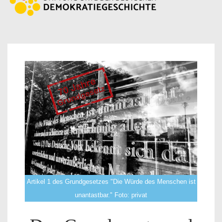
Artikel 1 des Grundgesetzes "Die Würde des Menschen ist
unantastbar." Foto: privat