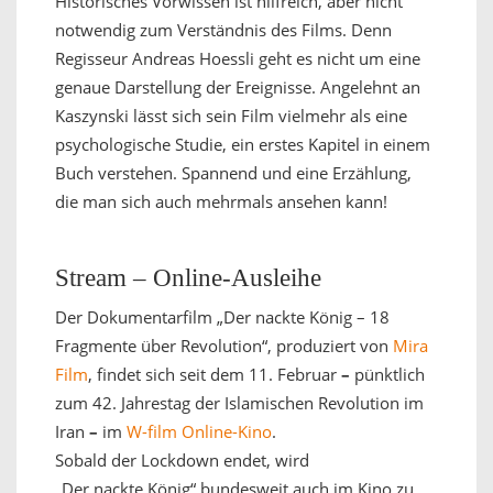
Historisches Vorwissen ist hilfreich, aber nicht
notwendig zum Verständnis des Films. Denn
Regisseur Andreas Hoessli geht es nicht um eine
genaue Darstellung der Ereignisse. Angelehnt an
Kaszynski lässt sich sein Film vielmehr als eine
psychologische Studie, ein erstes Kapitel in einem
Buch verstehen. Spannend und eine Erzählung,
die man sich auch mehrmals ansehen kann!
Stream – Online-Ausleihe
Der Dokumentarfilm „Der nackte König – 18
Fragmente über Revolution“, produziert von
Mira
Film
, findet sich seit dem 11. Februar
–
pünktlich
zum
42. Jahrestag der Islamischen Revolution im
Iran
–
im
W-film Online-Kino
.
Sobald der Lockdown endet, wird
„Der nackte König“ bundesweit auch im Kino zu