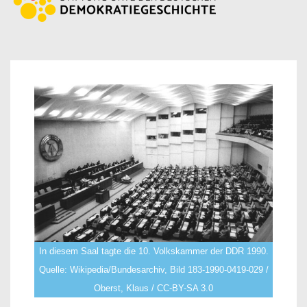
In diesem Saal tagte die 10. Volkskammer der DDR 1990.
Quelle: Wikipedia/Bundesarchiv, Bild 183-1990-0419-029 /
Oberst, Klaus / CC-BY-SA 3.0