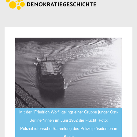
Mit der "Friedrich Wolf" gelingt einer Gruppe junger Ost-
Berliner*innen im Juni 1962 die Flucht, Foto:
Polizeihistorische Sammlung des Polizeipräsidenten in
Berlin