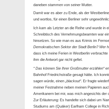
daneben stammen von seiner Mutter.
Damit war es aber zu Ende, als der Westberlin
und wortlos, für einen Berliner sehr ungewöhnl
Ich kam als Letzter an die Reihe und wurde in 
Schreibtisch des Vernehmungsbeamten war ei
hinsetzen. So wie man es aus Krimis im Ferns
Demokratischen Sektor der Stadt Berlin? Wer h
dass ich meine Ferien in Westberlin verbracht
ihm die Antwort gar nicht gefiel.
“ Das können Sie Ihrer Großmutter erzählen“
en
Bahnhof Friedrichstraße gesagt hätte. Ich konnt
sagen würde, einen
„blackout“.
Er fragte wiederh
meiner Festnahme neben meinen Papieren auch
Amerikanern bei mir, was mich angesichts der d
Zur Erläuterung: Es handelte sich dabei um Na
Studiums am (Quäker) Earlham College in Rich