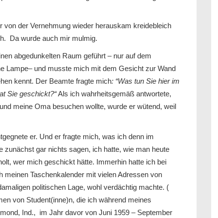
er von der Vernehmung wieder herauskam kreidebleich
ich. Da wurde auch mir mulmig.
einen abgedunkelten Raum geführt – nur auf dem
ne Lampe– und musste mich mit dem Gesicht zur Wand
ehen kennt. Der Beamte fragte mich
: “Was tun
Sie
hier im
at Sie geschickt?“
Als ich wahrheitsgemäß antwortete,
e und meine Oma besuchen wollte, wurde er wütend, weil
tgegnete er. Und er fragte mich, was ich denn im
e zunächst gar nichts sagen, ich hatte, wie man heute
olt, wer mich geschickt hätte. Immerhin hatte ich bei
 meinen Taschenkalender mit vielen Adressen von
amaligen politischen Lage, wohl verdächtig machte. (
men von Student(inne)n, die ich während meines
mond, Ind., im Jahr davor von Juni 1959 – September