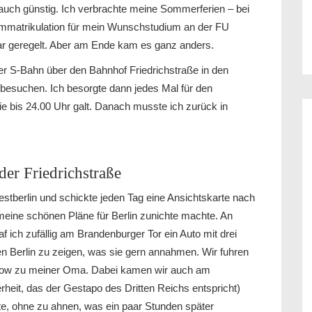
auch günstig. Ich verbrachte meine Sommerferien – bei
 Immatrikulation für mein Wunschstudium an der FU
war geregelt. Aber am Ende kam es ganz anders.
er S-Bahn über den Bahnhof Friedrichstraße in den
besuchen. Ich besorgte dann jedes Mal für den
die bis 24.00 Uhr galt. Danach musste ich zurück in
der Friedrichstraße
stberlin und schickte jeden Tag eine Ansichtskarte nach
eine schönen Pläne für Berlin zunichte machte. An
ich zufällig am Brandenburger Tor ein Auto mit drei
en Berlin zu zeigen, was sie gern annahmen. Wir fuhren
kow zu meiner Oma. Dabei kamen wir auch am
rheit, das der Gestapo des Dritten Reichs entspricht)
te, ohne zu ahnen, was ein paar Stunden später