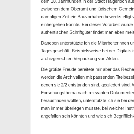
dem 18. Jahrhundert in der Stadt Haigerloch a
zwischen dem Oberamt und jüdischem Gemeindev
damaligen Zeit ein Bauvorhaben bewerkstelligt 
einhergehen konnte. Bei dieser Vorarbeit wurde 
authentischen Schriftgüter findet man eben meis
Daneben unterstützte ich die Mitarbeiterinnen u
Tagesgeschäft. Beispielsweise bei der Digitalis
archivgerechten Verpackung von Akten.
Die größte Freude bereitete mir aber das Reche
werden die Archivalien mit passenden Titelbez
denen sie 2/2 entstanden sind, gegliedert sind
Forschungsthema nach relevanten Dokumenten 
herausfinden wollten, unterstützte ich sie bei d
man immer überlegen musste, bei welcher Instit
angefallen sein könnten und wie sich Begrifflich