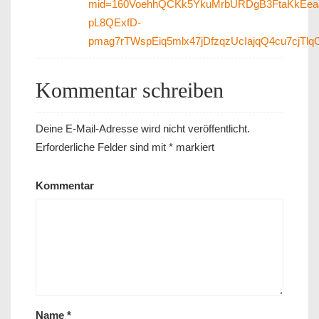
mid=160VoehhQCKk5YkuMrbURDgB3FtaKkEea&
pL8QExfD-
pmag7rTWspEiq5mlx47jDfzqzUcIajqQ4cu7cjTlq
Kommentar schreiben
Deine E-Mail-Adresse wird nicht veröffentlicht.
Erforderliche Felder sind mit
*
markiert
Kommentar
Name
*