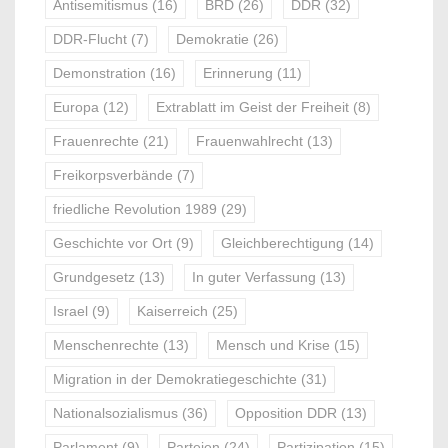
Antisemitismus
(16)
BRD
(26)
DDR
(32)
DDR-Flucht
(7)
Demokratie
(26)
Demonstration
(16)
Erinnerung
(11)
Europa
(12)
Extrablatt im Geist der Freiheit
(8)
Frauenrechte
(21)
Frauenwahlrecht
(13)
Freikorpsverbände
(7)
friedliche Revolution 1989
(29)
Geschichte vor Ort
(9)
Gleichberechtigung
(14)
Grundgesetz
(13)
In guter Verfassung
(13)
Israel
(9)
Kaiserreich
(25)
Menschenrechte
(13)
Mensch und Krise
(15)
Migration in der Demokratiegeschichte
(31)
Nationalsozialismus
(36)
Opposition DDR
(13)
Parlament
(9)
Parteien
(24)
Partizipation
(15)