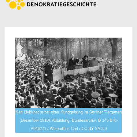
Karl Liebknecht bei einer Kundgebung im Berliner Tiergarten
(Dezember 1918), Abbildung: Bundesarchiv, B 145 Bild-
P046271 / Weinrother, Carl / CC-BY-SA 3.0