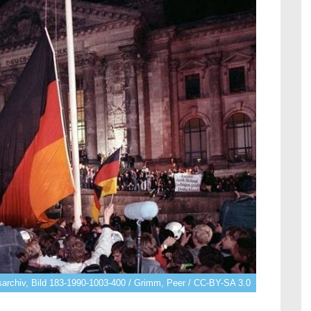
sarchiv, Bild 183-1990-1003-400 / Grimm, Peer / CC-BY-SA 3.0