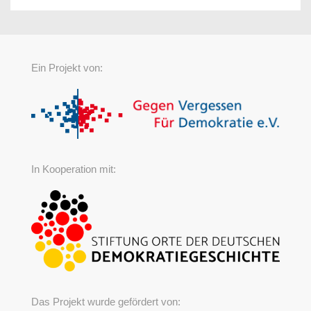
Ein Projekt von:
In Kooperation mit:
Das Projekt wurde gefördert von: