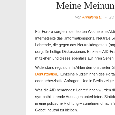
Meine Meinun
Von
Annalena B.
•
23.
Für Furore sorgte in der letzten Woche eine Akti
Internetseite das „Informationsportal Neutrale 
Lehrende, die gegen das Neutralitätsgesetz (an
sorgt für heftige Diskussionen. Einzelne AfD-F
mitziehen und dieses ebenfalls auf ihren Seiten 
Widerstand regt sich. In Ahlen demonstrierten S
Denunziation
„. Einzelne Nutzer*innen des Porta
oder scherzhafte Anfragen. Und in Berlin zeigte
Was die AfD bemängelt: Lehrer*innen würden die 
sympathisierende Aussagen unterbieten. Stattd
in eine politische Richtung – zunehmend nach l
Gebot, neutral zu bleiben.