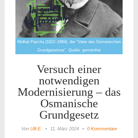
Midhat Pascha (1822–1884), der "Vater des Osmanischen
Grundgesetzes". Quelle: gemeinfrei
Versuch einer
notwendigen
Modernisierung – das
Osmanische
Grundgesetz
Von
Ulli E.
•
11. März 2024
•
0 Kommentare