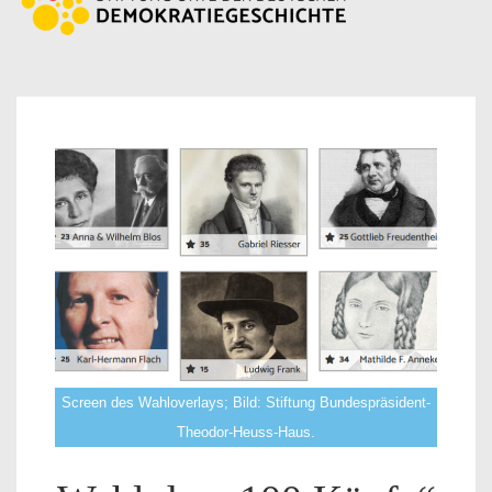
Screen des Wahloverlays; Bild: Stiftung Bundespräsident-
Theodor-Heuss-Haus.