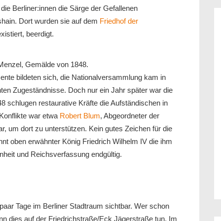
ie Berliner:innen die Särge der Gefallenen
shain. Dort wurden sie auf dem
Friedhof der
istiert, beerdigt.
 Menzel, Gemälde von 1848.
mente bildeten sich, die Nationalversammlung kam in
en Zugeständnisse. Doch nur ein Jahr später war die
48 schlugen restaurative Kräfte die Aufständischen in
Konflikte war etwa
Robert Blum
, Abgeordneter der
, um dort zu unterstützen. Kein gutes Zeichen für die
hnt oben erwähnter König Friedrich Wilhelm IV die ihm
nheit und Reichsverfassung endgültig.
 paar Tage im Berliner Stadtraum sichtbar. Wer schon
ann dies auf der Friedrichstraße/Eck Jägerstraße tun. Im