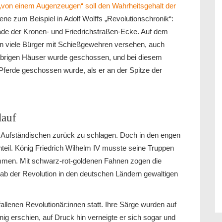
l „von einem Augenzeugen“ soll den Wahrheitsgehalt der
ene zum Beispiel in Adolf Wolffs „Revolutionschronik“:
ade der Kronen- und Friedrichstraßen-Ecke. Auf dem
en viele Bürger mit Schießgewehren versehen, auch
 übrigen Häuser wurde geschossen, und bei diesem
 Pferde geschossen wurde, als er an der Spitze der
lauf
e Aufständischen zurück zu schlagen. Doch in den engen
eil. König Friedrich Wilhelm IV musste seine Truppen
immen. Mit schwarz-rot-goldenen Fahnen zogen die
g gab der Revolution in den deutschen Ländern gewaltigen
allenen Revolutionär:innen statt. Ihre Särge wurden auf
 erschien, auf Druck hin verneigte er sich sogar und