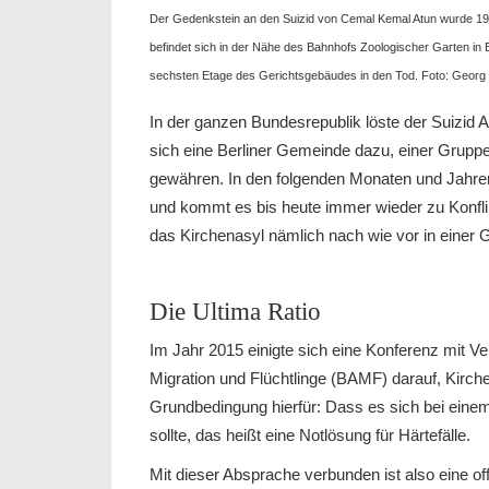
Der Gedenkstein an den Suizid von Cemal Kemal Atun wurde 199
befindet sich in der Nähe des Bahnhofs Zoologischer Garten in B
sechsten Etage des Gerichtsgebäudes in den Tod. Foto: Georg 
In der ganzen Bundesrepublik löste der Suizid
sich eine Berliner Gemeinde dazu, einer Grupp
gewähren. In den folgenden Monaten und Jahren
und kommt es bis heute immer wieder zu Konflik
das Kirchenasyl nämlich nach wie vor in einer
Die Ultima Ratio
Im Jahr 2015 einigte sich eine Konferenz mit V
Migration und Flüchtlinge (BAMF) darauf, Kirch
Grundbedingung hierfür: Dass es sich bei ein
sollte, das heißt eine Notlösung für Härtefälle.
Mit dieser Absprache verbunden ist also eine of