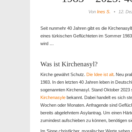
Von
Ines S.
•
12. De
Seit nunmehr 40 Jahren gibt es die Kirchenasyl
eines türkischen Geflüchteten im Sommer 1983.
wird …
Was ist Kirchenasyl?
Kirche gewährt Schutz.
Die Idee ist alt
. Neu pra
1983. In den letzten 40 Jahren leben in Deutsc
sogenannten Kirchenasyl. Stand Oktober 2023 
Kirchenasyle
bekannt. Dabei handelt es sich ste
Wochen oder Monaten. Anfragende sind Geflüch
bereits abgelehntem Asylantrag. Um einen Härte
zumindest aufschieben zu können, benötigen sie
Im Sinne christlicher, moralischer Werte sehen