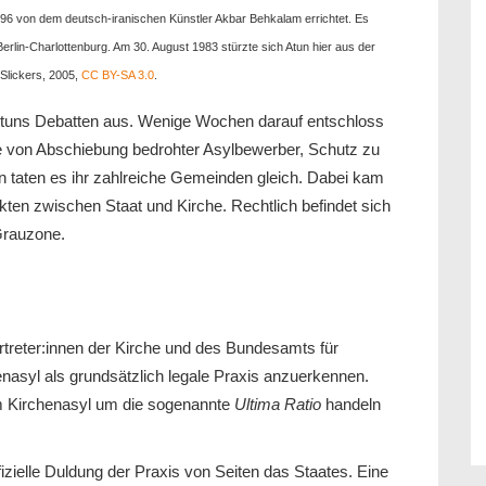
6 von dem deutsch-iranischen Künstler Akbar Behkalam errichtet. Es
erlin-Charlottenburg. Am 30. August 1983 stürzte sich Atun hier aus der
Slickers, 2005,
CC BY-SA 3.0
.
 Atuns Debatten aus. Wenige Wochen darauf entschloss
e von Abschiebung bedrohter Asylbewerber, Schutz zu
 taten es ihr zahlreiche Gemeinden gleich. Dabei kam
ten zwischen Staat und Kirche. Rechtlich befindet sich
 Grauzone.
ertreter:innen der Kirche und des Bundesamts für
enasyl als grundsätzlich legale Praxis anzuerkennen.
em Kirchenasyl um die sogenannte
Ultima Ratio
handeln
fizielle Duldung der Praxis von Seiten das Staates. Eine